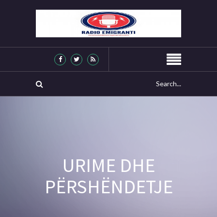
URIME DHE
PËRSHËNDETJE